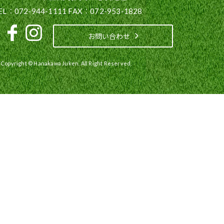
EL：072-944-1111 FAX：072-953-1828
お問い合わせ
Copyright © Hanakawa Juken. All Right Reserved.