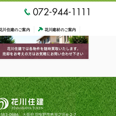
花川住建のご案内
花川建材のご案内
583-0886 大阪府羽曳野市恵我之荘6-2-7