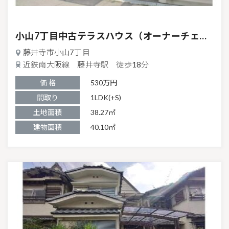
中古テラスハウス
小山7丁目中古テラスハウス（オーナーチェンジ物件）
藤井寺市小山7丁目
近鉄南大阪線 藤井寺駅 徒歩18分
価 格
530万円
間取り
1LDK(+S)
土地面積
38.27㎡
建物面積
40.10㎡