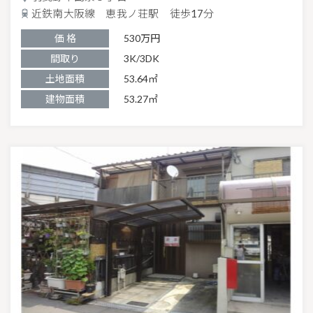
近鉄南大阪線 恵我ノ荘駅 徒歩17分
価 格
530万円
間取り
3K/3DK
土地面積
53.64㎡
建物面積
53.27㎡