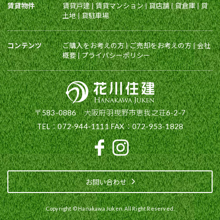
賃貸物件
賃貸戸建
|
賃貸マンション
|
貸店舗
|
貸倉庫
|
貸
土地
|
貸駐車場
コンテンツ
ご購入をお考えの方
|
ご売却をお考えの方
|
会社
概要
|
プライバシーポリシー
〒583-0886 大阪府羽曳野市恵我之荘6-2-7
TEL：072-944-1111 FAX：072-953-1828
お問い合わせ
Copyright © Hanakawa Juken. All Right Reserved.