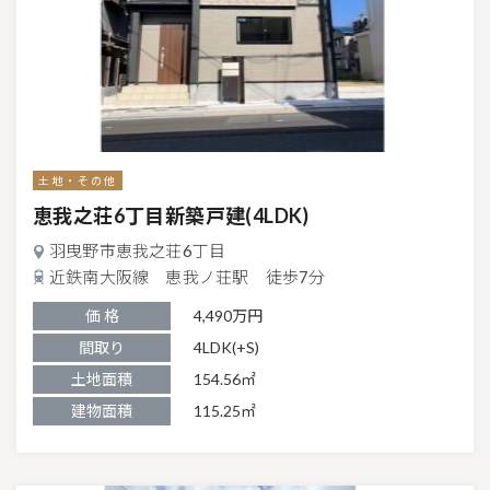
土地・その他
恵我之荘6丁目新築戸建(4LDK)
羽曳野市恵我之荘6丁目
近鉄南大阪線 恵我ノ荘駅 徒歩7分
価 格
4,490万円
間取り
4LDK(+S)
土地面積
154.56㎡
建物面積
115.25㎡