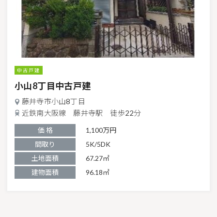
中古戸建
小山8丁目中古戸建
藤井寺市小山8丁目
近鉄南大阪線 藤井寺駅 徒歩22分
価 格
1,100万円
間取り
5K/5DK
土地面積
67.27㎡
建物面積
96.18㎡