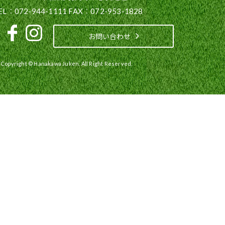
EL：072-944-1111 FAX：072-953-1828
お問い合わせ
Copyright © Hanakawa Juken. All Right Reserved.