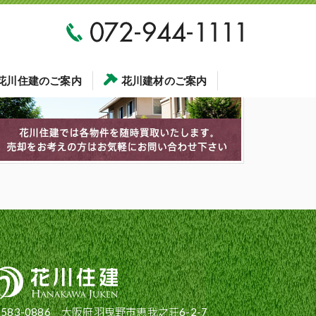
花川住建のご案内
花川建材のご案内
583-0886 大阪府羽曳野市恵我之荘6-2-7