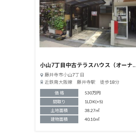
中古テラスハウス
小山7丁目中古テラスハウス（オーナーチ
藤井寺市小山7丁目
近鉄南大阪線 藤井寺駅 徒歩18分
価 格
530万円
間取り
1LDK(+S)
土地面積
38.27㎡
建物面積
40.10㎡