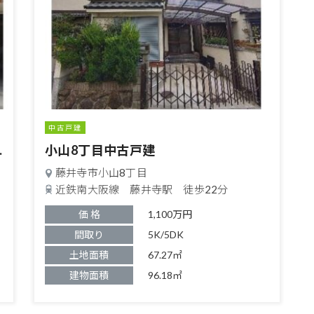
中古戸建
ェンジ物件）
小山8丁目中古戸建
藤井寺市小山8丁目
近鉄南大阪線 藤井寺駅 徒歩22分
価 格
1,100万円
間取り
5K/5DK
土地面積
67.27㎡
建物面積
96.18㎡