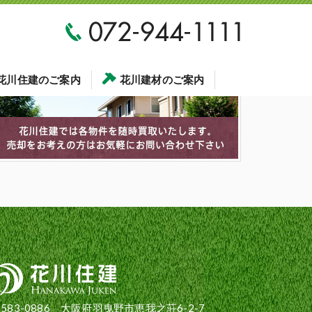
花川住建のご案内
花川建材のご案内
583-0886 大阪府羽曳野市恵我之荘6-2-7