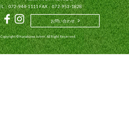
EL：072-944-1111 FAX：072-953-1828
お問い合わせ
Copyright © Hanakawa Juken. All Right Reserved.