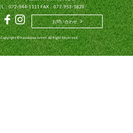
EL：072-944-1111 FAX：072-953-1828
お問い合わせ
Copyright © Hanakawa Juken. All Right Reserved.