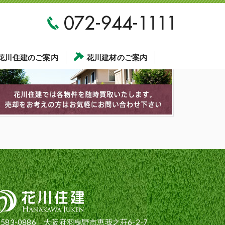
花川住建のご案内
花川建材のご案内
583-0886 大阪府羽曳野市恵我之荘6-2-7