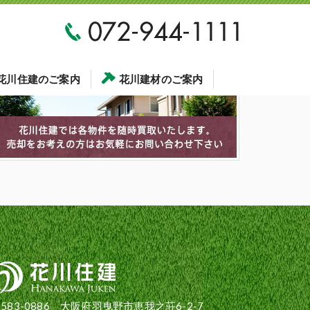
花川住建のご案内
花川建材のご案内
583-0886 大阪府羽曳野市恵我之荘6-2-7