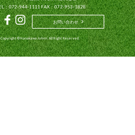
EL：072-944-1111 FAX：072-953-1828
お問い合わせ
Copyright © Hanakawa Juken. All Right Reserved.