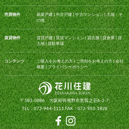
売買物件
新築戸建
|
中古戸建
|
中古マンション
|
土地・そ
の他
賃貸物件
賃貸戸建
|
賃貸マンション
|
貸店舗
|
貸倉庫
|
貸
土地
|
貸駐車場
コンテンツ
ご購入をお考えの方
|
ご売却をお考えの方
|
会社
概要
|
プライバシーポリシー
〒583-0886 大阪府羽曳野市恵我之荘6-2-7
TEL：072-944-1111 FAX：072-953-1828