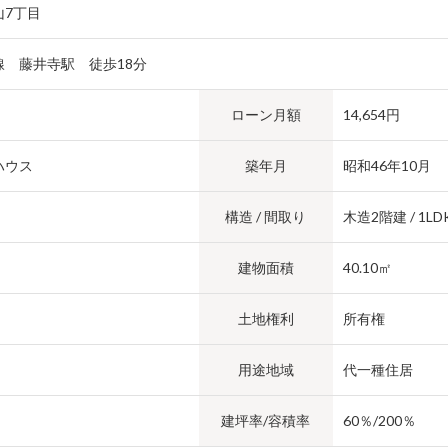
山7丁目
線 藤井寺駅 徒歩18分
ローン月額
14,654円
ハウス
築年月
昭和46年10月
構造 / 間取り
木造2階建 / 1LDK
建物面積
40.10㎡
土地権利
所有権
用途地域
代一種住居
建坪率/容積率
60％/200％