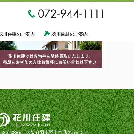
花川住建のご案内
花川建材のご案内
583-0886 大阪府羽曳野市恵我之荘6-2-7