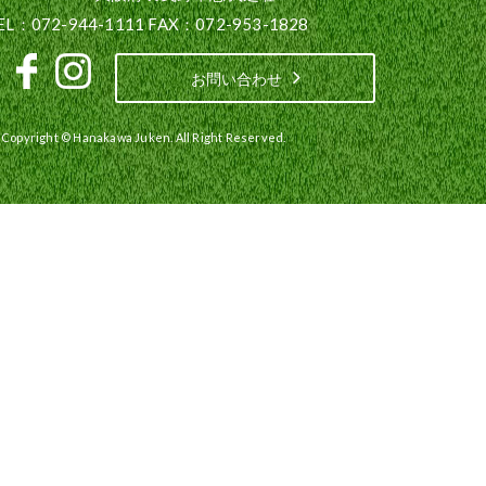
EL：072-944-1111 FAX：072-953-1828
お問い合わせ
Copyright © Hanakawa Juken. All Right Reserved.