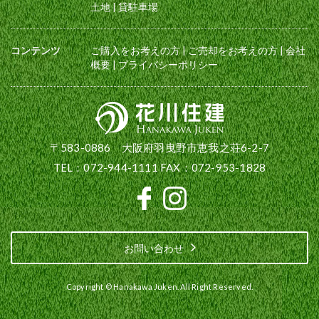
土地
|
貸駐車場
コンテンツ
ご購入をお考えの方
|
ご売却をお考えの方
|
会社
概要
|
プライバシーポリシー
〒583-0886 大阪府羽曳野市恵我之荘6-2-7
TEL：072-944-1111 FAX：072-953-1828
お問い合わせ
Copyright © Hanakawa Juken. All Right Reserved.