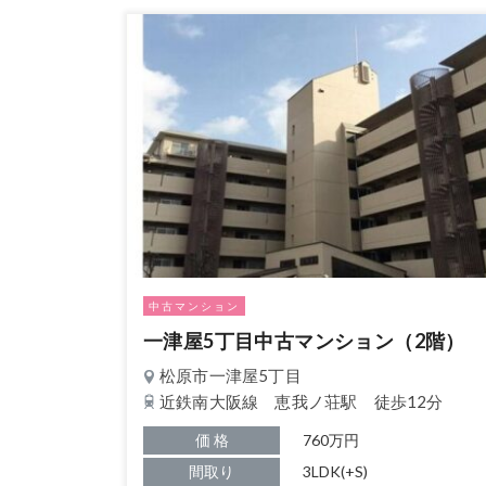
中古マンション
一津屋5丁目中古マンション（2階）
松原市一津屋5丁目
近鉄南大阪線 恵我ノ荘駅 徒歩12分
価 格
760万円
間取り
3LDK(+S)