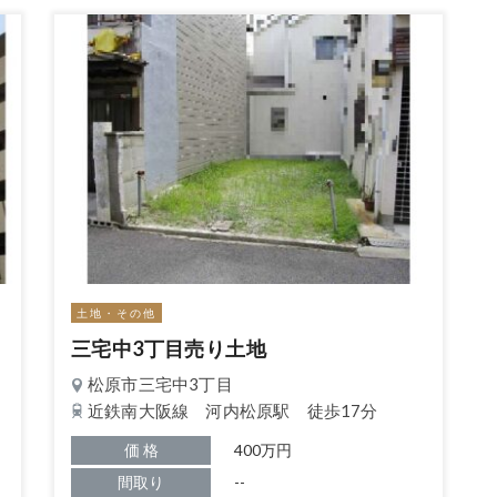
土地・その他
三宅中3丁目売り土地
松原市三宅中3丁目
近鉄南大阪線 河内松原駅 徒歩17分
価 格
400万円
間取り
--