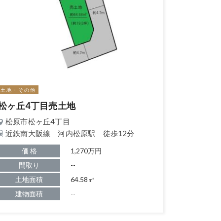
土地・その他
松ヶ丘4丁目売土地
松原市松ヶ丘4丁目
近鉄南大阪線 河内松原駅 徒歩12分
価 格
1,270万円
間取り
--
土地面積
64.58㎡
建物面積
--