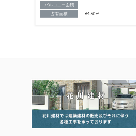
バルコニー面積
--
占有面積
64.60㎡