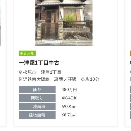
中古戸建
一津屋1丁目中古
松原市一津屋1丁目
近鉄南大阪線 恵我ノ荘駅 徒歩10分
価 格
480万円
間取り
4K/4DK
土地面積
59.01㎡
建物面積
68.71㎡