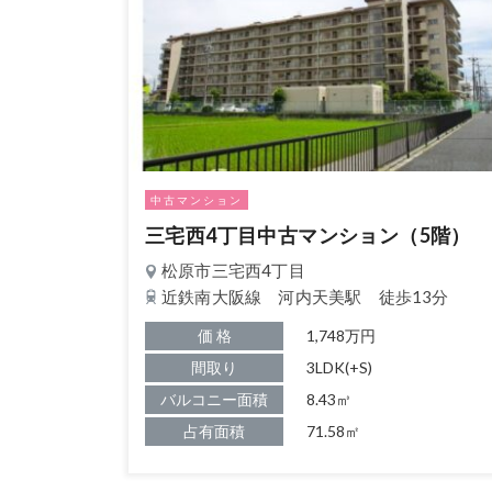
中古マンション
三宅西4丁目中古マンション（5階）
松原市三宅西4丁目
近鉄南大阪線 河内天美駅 徒歩13分
価 格
1,748万円
間取り
3LDK(+S)
バルコニー面積
8.43㎥
占有面積
71.58㎡